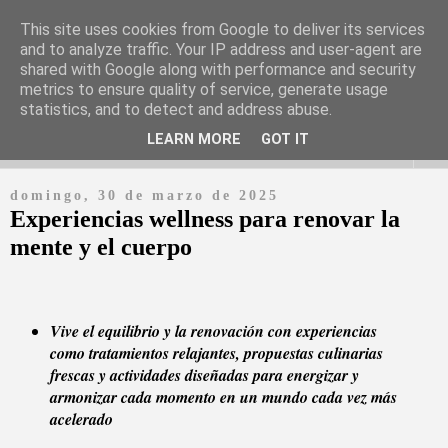
This site uses cookies from Google to deliver its services
and to analyze traffic. Your IP address and user-agent are
shared with Google along with performance and security
Periódico digital en español con información y noticias de las
metrics to ensure quality of service, generate usage
empresas más relevantes
statistics, and to detect and address abuse.
LEARN MORE
GOT IT
▼
domingo, 30 de marzo de 2025
Experiencias wellness para renovar la
mente y el cuerpo
Vive el equilibrio y la renovación con experiencias
como tratamientos relajantes, propuestas culinarias
frescas y actividades diseñadas para energizar y
armonizar cada momento en un mundo cada vez más
acelerado