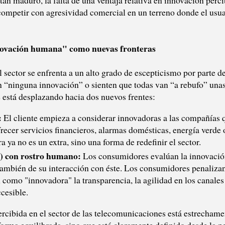
tan maduro, la falta de una ventaja relativa en innovación perci
 competir con agresividad comercial en un terreno donde el usua
"innovación humana" como nuevas fronteras
l sector se enfrenta a un alto grado de escepticismo por parte de
“ninguna innovación” o sienten que todas van “a rebufo” unas 
e está desplazando hacia dos nuevos frentes:
:
El cliente empieza a considerar innovadoras a las compañías qu
frecer servicios financieros, alarmas domésticas, energía verde o
 ya no es un extra, sino una forma de redefinir el sector.
X) con rostro humano:
Los consumidores evalúan la innovación
 también de su interacción con éste. Los consumidores penaliza
n como "innovadora" la transparencia, la agilidad en los canal
ccesible.
ercibida en el sector de las telecomunicaciones está estrechame
 forma equilibrada, sino que está claramente definido desde la 