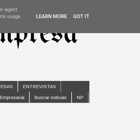
er-agent
rate usage
LEARN MORE
GOT IT
ESAS
ENTREVISTAS
 Empresarial
Buscar noticias
NP