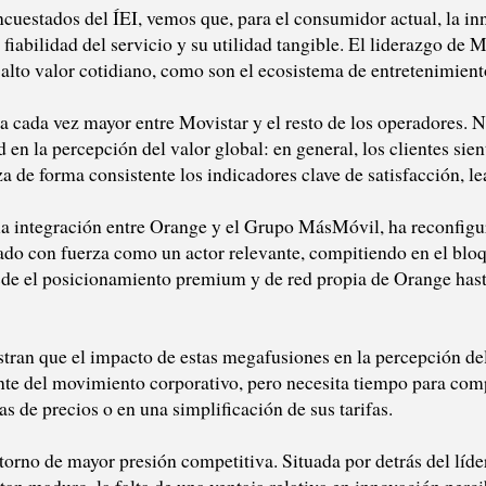
ncuestados del ÍEI, vemos que, para el consumidor actual, la in
a fiabilidad del servicio y su utilidad tangible. El liderazgo de 
alto valor cotidiano, como son el ecosistema de entretenimien
 cada vez mayor entre Movistar y el resto de los operadores. No
 en la percepción del valor global: en general, los clientes sien
de forma consistente los indicadores clave de satisfacción, lea
la integración entre Orange y el Grupo MásMóvil, ha reconfig
ado con fuerza como un actor relevante, compitiendo en el bloq
esde el posicionamiento premium y de red propia de Orange has
tran que el impacto de estas megafusiones en la percepción del
te del movimiento corporativo, pero necesita tiempo para comp
as de precios o en una simplificación de sus tarifas.
torno de mayor presión competitiva. Situada por detrás del líd