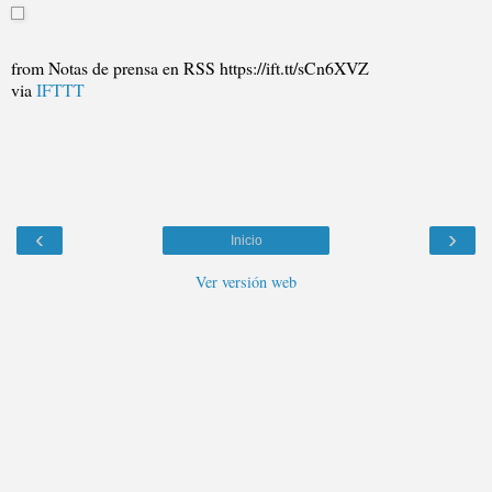
from Notas de prensa en RSS https://ift.tt/sCn6XVZ
via
IFTTT
‹
›
Inicio
Ver versión web