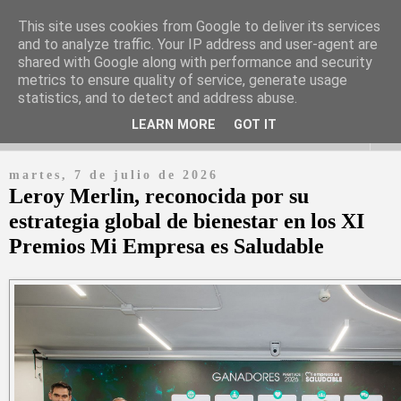
This site uses cookies from Google to deliver its services
and to analyze traffic. Your IP address and user-agent are
shared with Google along with performance and security
Periódico digital en español con información y noticias de las
metrics to ensure quality of service, generate usage
empresas más relevantes
statistics, and to detect and address abuse.
LEARN MORE
GOT IT
▼
martes, 7 de julio de 2026
Leroy Merlin, reconocida por su
estrategia global de bienestar en los XI
Premios Mi Empresa es Saludable