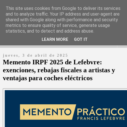
This site uses cookies from Google to deliver its services
and to analyze traffic. Your IP address and user-agent are
shared with Google along with performance and security
Periódico digital en español con información y noticias de las
metrics to ensure quality of service, generate usage
empresas más relevantes
statistics, and to detect and address abuse.
LEARN MORE
GOT IT
▼
jueves, 3 de abril de 2025
Memento IRPF 2025 de Lefebvre:
exenciones, rebajas fiscales a artistas y
ventajas para coches eléctricos