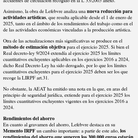
accidentes de circulación recogido en la L 35/2005 anexo.
nueva reducción para
Asimismo, la obra de Lefebvre analiza una
actividades artísticas
, que resulta aplicable desde el 1 de enero de
2025, tanto en el ámbito de los rendimientos del trabajo como en el
de las actividades económicas vinculadas a la producción artística.
Otra de las actualizaciones más significativas se produce en el
método de estimación objetiva
para el ejercicio 2025. Si bien el
Real decreto-ley 9/2024 extendía al ejercicio 2025 los límites
cuantitativos excluyentes aplicables en los ejercicios 2016 a 2024,
dicho Real Decreto Ley ha sido derogado, por lo que los límites
cuantitativos excluyentes para el ejercicio 2025 deben ser los que
recoge la LIRPF art.31.
No obstante, la AEAT ha emitido una nota en la que, en aras del
principio de seguridad jurídica, extiende para el ejercicio 2025 los
límites cuantitativos excluyentes vigentes en los ejercicios 2016 a
2024.
Rendimientos del ahorro
En cuanto al gravamen del ahorro, Lefebvre destaca en su
Memento IRPF
los
un cambio importante: a partir de este año,
rendimientos del ahorro que superen los 300.000 euros estarán