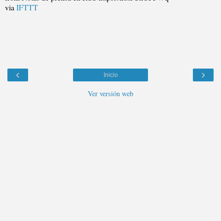
via
IFTTT
‹
›
Inicio
Ver versión web