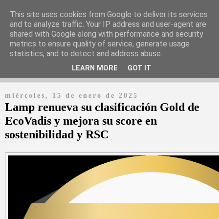
This site uses cookies from Google to deliver its services
and to analyze traffic. Your IP address and user-agent are
shared with Google along with performance and security
Periódico digital en español con información y noticias de las
metrics to ensure quality of service, generate usage
empresas más relevantes
statistics, and to detect and address abuse.
LEARN MORE
GOT IT
▼
miércoles, 15 de enero de 2025
Lamp renueva su clasificación Gold de
EcoVadis y mejora su score en
sostenibilidad y RSC