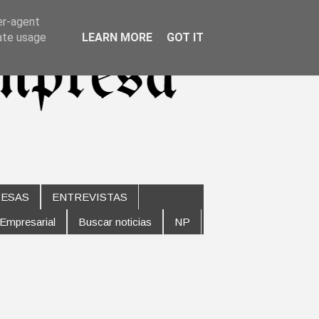
er-agent
rate usage
LEARN MORE
GOT IT
ESAS
ENTREVISTAS
 Empresarial
Buscar noticias
NP