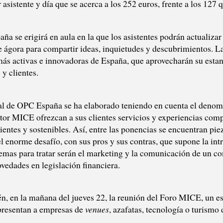
asistente y día que se acerca a los 252 euros, frente a los 127 
a se erigirá en aula en la que los asistentes podrán actualiza
 ágora para compartir ideas, inquietudes y descubrimientos. La 
ás activas e innovadoras de España, que aprovecharán su esta
 y clientes.
l de OPC España se ha elaborado teniendo en cuenta el denom
tor MICE ofrezcan a sus clientes servicios y experiencias compl
ntes y sostenibles. Así, entre las ponencias se encuentran pie
l enorme desafío, con sus pros y sus contras, que supone la intro
temas para tratar serán el marketing y la comunicación de un co
ovedades en legislación financiera.
n, en la mañana del jueves 22, la reunión del Foro MICE, un 
presentan a empresas de
venues
, azafatas, tecnología o turismo 