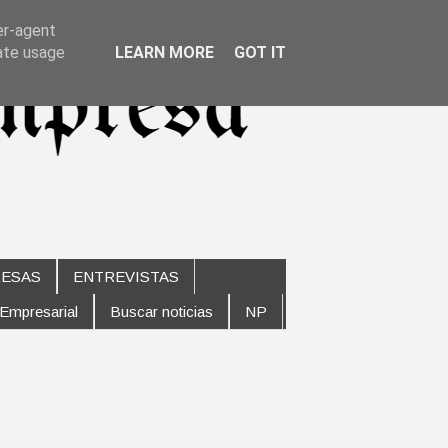
er-agent
rate usage
LEARN MORE
GOT IT
ESAS
ENTREVISTAS
 Empresarial
Buscar noticias
NP