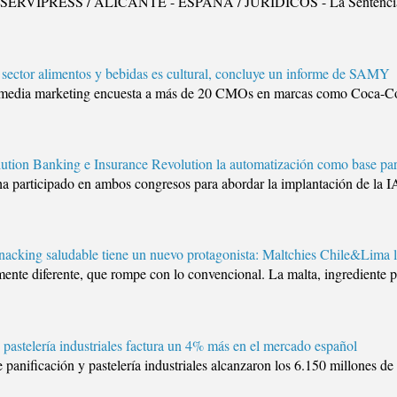
. SERVIPRESS / ALICANTE - ESPAÑA / JURÍDICOS - La Sentencia 29
l sector alimentos y bebidas es cultural, concluye un informe de SAMY
al media marketing encuesta a más de 20 CMOs en marcas como Coca-Col
ution Banking e Insurance Revolution la automatización como base par
a participado en ambos congresos para abordar la implantación de la IA
nacking saludable tiene un nuevo protagonista: Maltchies Chile&Lima 
mente diferente, que rompe con lo convencional. La malta, ingrediente p
y pastelería industriales factura un 4% más en el mercado español
 panificación y pastelería industriales alcanzaron los 6.150 millones d