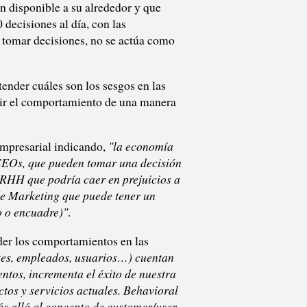
n disponible a su alrededor y que
decisiones al día, con las
e tomar decisiones, no se actúa como
nder cuáles son los sesgos en las
ecir el comportamiento de una manera
empresarial indicando,
"la economía
s CEOs, que pueden tomar una decisión
 RRHH que podría caer en prejuicios a
 de Marketing que puede tener un
o o encuadre)"
.
der los comportamientos en las
es, empleados, usuarios…) cuentan
tos, incrementa el éxito de nuestra
tos y servicios actuales. Behavioral
ás allá al concepto de customer/user