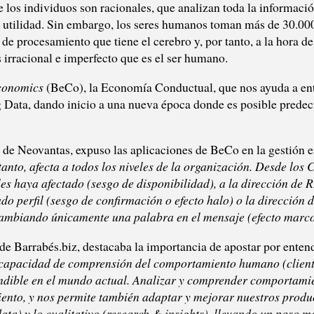
los individuos son racionales, que analizan toda la informació
utilidad. Sin embargo, los seres humanos toman más de 30.000 
de procesamiento que tiene el cerebro y, por tanto, a la hora d
s irracional e imperfecto que es el ser humano.
conomics
(BeCo), la Economía Conductual, que nos ayuda a ente
ig Data, dando inicio a una nueva época donde es posible pred
r de Neovantas, expuso las aplicaciones de BeCo en la gestión 
 tanto, afecta a todos los niveles de la organización. Desde lo
les haya afectado (sesgo de disponibilidad), a la dirección de
do perfil (sesgo de confirmación o efecto halo) o la dirección
s cambiando únicamente una palabra en el mensaje (efecto marc
 Barrabés.biz, destacaba la importancia de apostar por enten
capacidad de comprensión del comportamiento humano (client
ndible en el mundo actual. Analizar y comprender comportamien
ento, y nos permite también adaptar y mejorar nuestros produc
ata) y lo cualitativo (research & insights), llevando un paso m