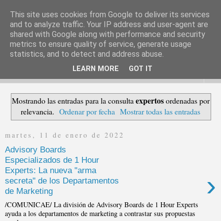
This site uses cookies from Google to deliver its services
and to analyze traffic. Your IP address and user-agent are
shared with Google along with performance and security
Periódico digital en español con información y noticias de las
metrics to ensure quality of service, generate usage
empresas más relevantes
statistics, and to detect and address abuse.
LEARN MORE
GOT IT
▼
expertos
Mostrando las entradas para la consulta
ordenadas por
relevancia.
Ordenar por fecha
Mostrar todas las entradas
martes, 11 de enero de 2022
Advisory Boards
Especializados de 1 Hour
Experts: La nueva "arma
›
secreta" de los Departamentos
de Marketing
/COMUNICAE/ La división de Advisory Boards de 1 Hour Experts
ayuda a los departamentos de marketing a contrastar sus propuestas